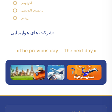
اکونومی
پریمیوم اکونومی
بیزینس
شرکت های هواپیمایی:
The previous day
The next day