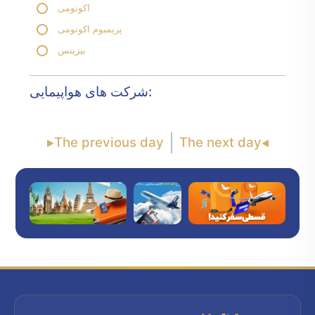
اکونومی
پریمیوم اکونومی
بیزینس
شرکت های هواپیمایی:
The previous day
The next day