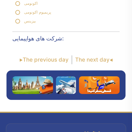
اکونومی
پریمیوم اکونومی
بیزینس
شرکت های هواپیمایی:
The previous day
The next day