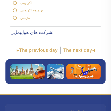
اکونومی
پریمیوم اکونومی
بیزینس
شرکت های هواپیمایی:
The previous day
The next day