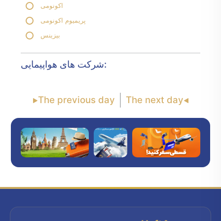
اکونومی
پریمیوم اکونومی
بیزینس
شرکت های هواپیمایی:
The previous day
The next day