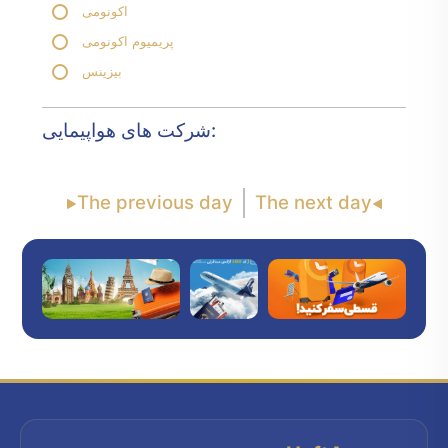
اکونومی
پریمیوم اکونومی
بیزینس
شرکت های هواپیمایی:
The previous day
The next day