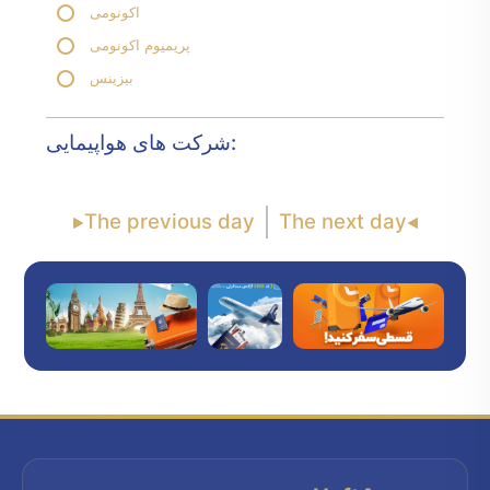
اکونومی
پریمیوم اکونومی
بیزینس
شرکت های هواپیمایی:
The previous day
The next day