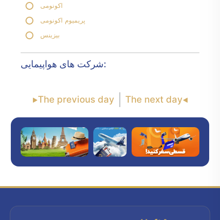
اکونومی
پریمیوم اکونومی
بیزینس
شرکت های هواپیمایی:
The previous day
The next day