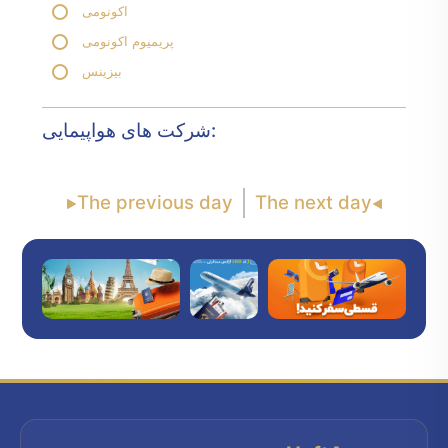
اکونومی
پریمیوم اکونومی
بیزینس
شرکت های هواپیمایی:
The previous day
The next day