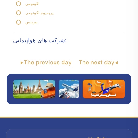
اکونومی
پریمیوم اکونومی
بیزینس
شرکت های هواپیمایی:
The previous day
The next day