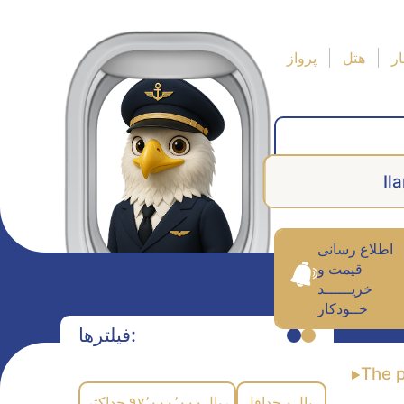
ر
هتل
پرواز
Il
اطلاع رسانی
قیمت و
خریــــــد
خــودکار
فیلترها:
The 
حداکثر
۹۷٬۰۰۰٬۰۰۰
ریال
حداقل
۰
ریال