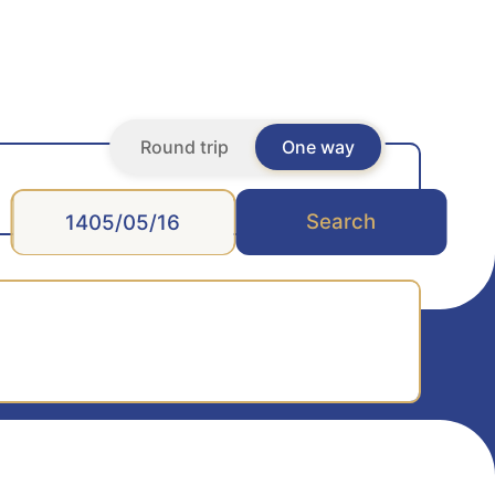
Round trip
One way
Search