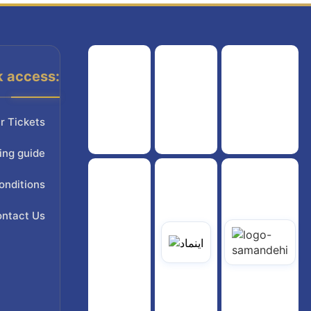
k access:
هواپیمایی کشوری
انجمن شرکت های هواپیمایی
سازمان هواپیمایی کشوری
r Tickets
ing guide
onditions
ntact Us
یاتی