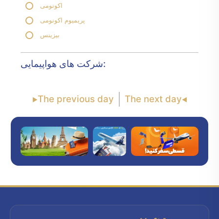
اکونومی
پریمیوم اکونومی
بیزینس
شرکت های هواپیمایی:
The previous day
The next day