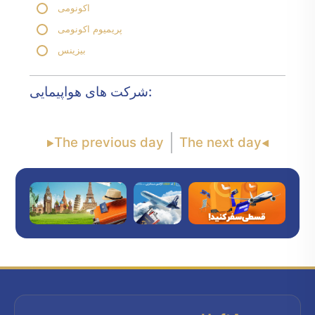
اکونومی
پریمیوم اکونومی
بیزینس
شرکت های هواپیمایی:
The previous day
The next day