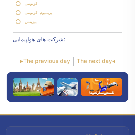
اکونومی
پریمیوم اکونومی
بیزینس
شرکت های هواپیمایی:
The previous day
The next day