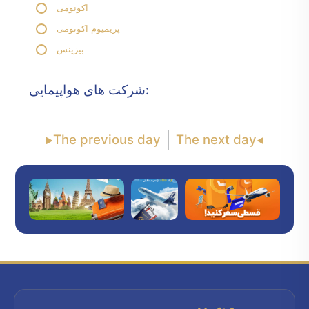
اکونومی
پریمیوم اکونومی
بیزینس
شرکت های هواپیمایی:
The previous day
The next day