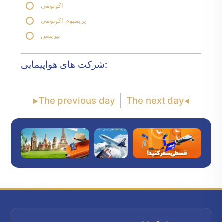
اکونومی
پریمیوم اکونومی
بیزینس
شرکت های هواپیمایی:
The previous day
The next day