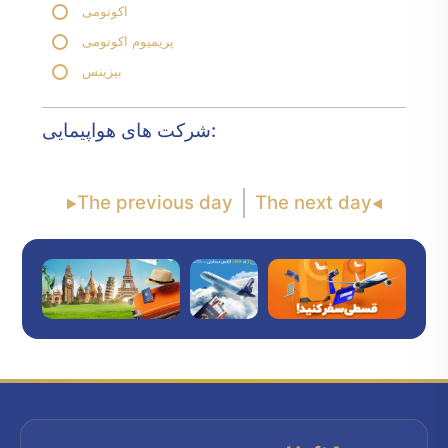
اکونومی
پریمیوم اکونومی
بیزینس
شرکت های هواپیمایی:
The previous day
The next day