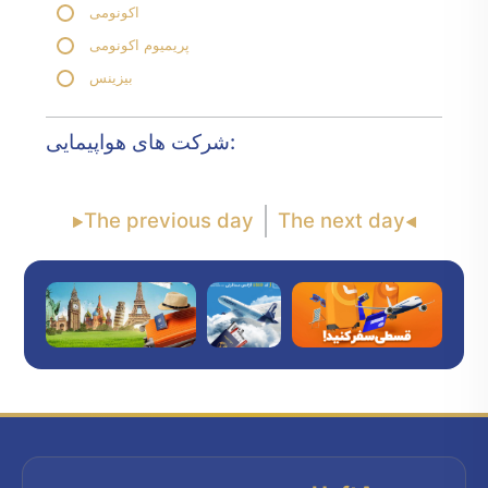
اکونومی
پریمیوم اکونومی
بیزینس
شرکت های هواپیمایی:
The previous day
The next day