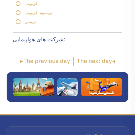
اکونومی
پریمیوم اکونومی
بیزینس
شرکت های هواپیمایی:
The previous day
The next day