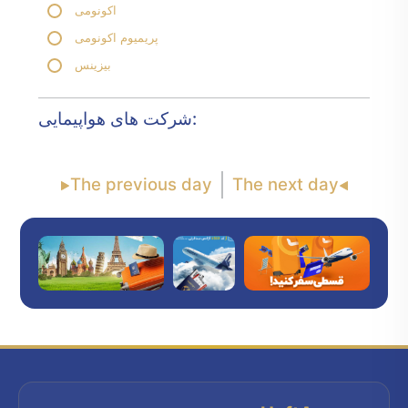
اکونومی
پریمیوم اکونومی
بیزینس
شرکت های هواپیمایی:
The previous day
The next day