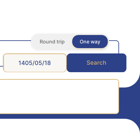
Round trip
One way
Search