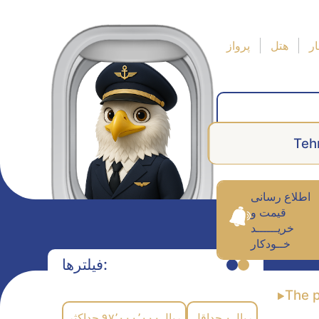
ر
هتل
پرواز
Teh
اطلاع رسانی
قیمت و
خریــــــد
خــودکار
فیلترها:
The 
حداکثر
۹۷٬۰۰۰٬۰۰۰
ریال
حداقل
۰
ریال