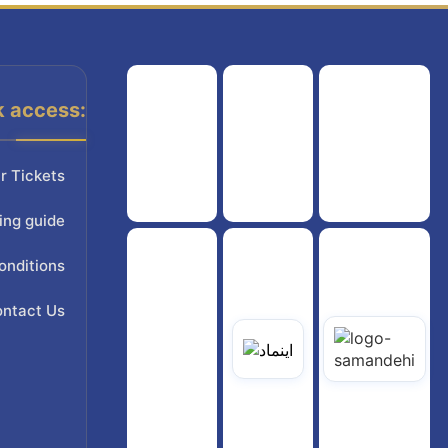
k access:
هواپیمایی کشوری
انجمن شرکت های هواپیمایی
سازمان هواپیمایی کشوری
r Tickets
ing guide
onditions
ntact Us
یاتی