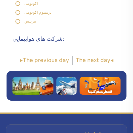
اکونومی
پریمیوم اکونومی
بیزینس
شرکت های هواپیمایی:
The previous day
The next day