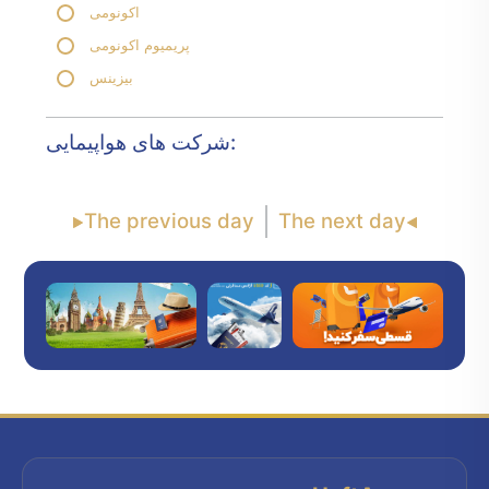
اکونومی
پریمیوم اکونومی
بیزینس
شرکت های هواپیمایی:
The previous day
The next day