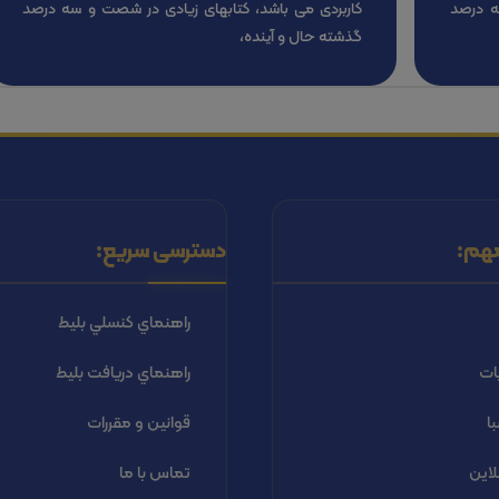
ه درصد
کاربردی می باشد، کتابهای زیادی در شصت و سه درصد
گذشته حال و آینده،
هم:
دسترسی سریع:
راهنماي كنسلي بليط
ات
راهنماي دریافت بليط
ا
قوانین و مقررات
لاین
تماس با ما