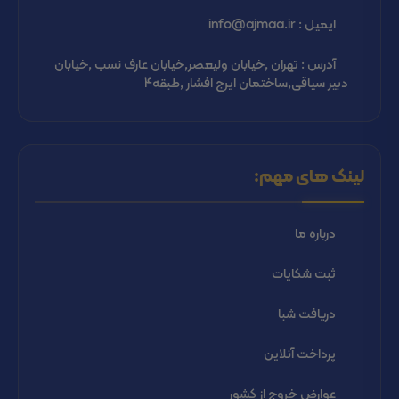
ایمیل : info@ajmaa.ir
آدرس : تهران ,خیابان ولیعصر,خیابان عارف نسب ,خیابان
دبیر سیاقی,ساختمان ایرج افشار ,طبقه4
لینک های مهم:
درباره ما
ثبت شكايات
دریافت شبا
پرداخت آنلاین
عوارض خروج از کشور