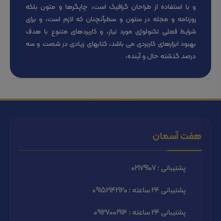
و با استفاده از طراحان گرافیک است، چاپگرها و متون بلکه
روزنامه و مجله در ستون و سطرآنچنان که لازم است، و برای
شرایط فعلی تکنولوژی مورد نیاز، و کاربردهای متنوع با هدف
بهبود ابزارهای کاربردی می باشد، کتابهای زیادی در شصت و سه
درصد گذشته حال و آینده،
هفت آسمان
پشتیبانی : 02179107
پشتیبانی 24 ساعته : 09152142120
پشتیبانی 24 ساعته : 09127001914