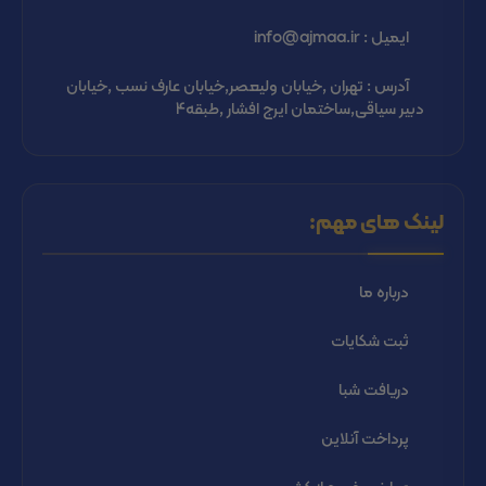
ایمیل : info@ajmaa.ir
آدرس : تهران ,خیابان ولیعصر,خیابان عارف نسب ,خیابان
دبیر سیاقی,ساختمان ایرج افشار ,طبقه4
لینک های مهم:
درباره ما
ثبت شكايات
دریافت شبا
پرداخت آنلاین