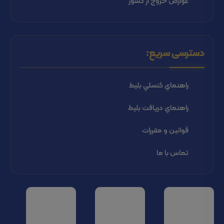
عوارض خروج از کشور
دسترسی سریع:
راهنماي كنسلي بليط
راهنماي دریافت بليط
قوانین و مقررات
تماس با ما