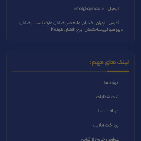
ایمیل : info@ajmaa.ir
آدرس : تهران ,خیابان ولیعصر,خیابان عارف نسب ,خیابان
دبیر سیاقی,ساختمان ایرج افشار ,طبقه4
لینک های مهم:
درباره ما
ثبت شكايات
دریافت شبا
پرداخت آنلاین
عوارض خروج از کشور