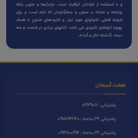
و با استفاده از طراحان گرافیک است، چاپگرها و متون بلکه
روزنامه و مجله در ستون و سطرآنچنان که لازم است، و برای
شرایط فعلی تکنولوژی مورد نیاز، و کاربردهای متنوع با هدف
بهبود ابزارهای کاربردی می باشد، کتابهای زیادی در شصت و سه
درصد گذشته حال و آینده،
هفت آسمان
پشتیبانی : 02179107
پشتیبانی 24 ساعته : 09152142120
پشتیبانی 24 ساعته : 09127001914