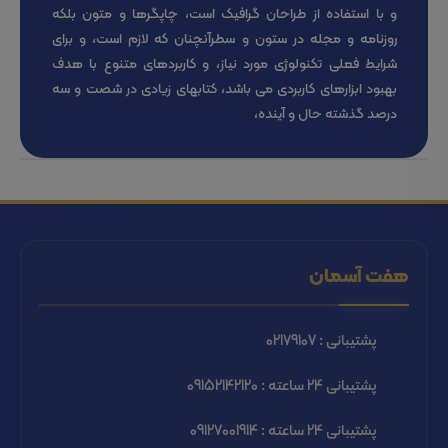
و با استفاده از طراحان گرافیک است، چاپگرها و متون بلکه
روزنامه و مجله در ستون و سطرآنچنان که لازم است، و برای
شرایط فعلی تکنولوژی مورد نیاز، و کاربردهای متنوع با هدف
بهبود ابزارهای کاربردی می باشد، کتابهای زیادی در شصت و سه
درصد گذشته حال و آینده،
هفت آسمان
پشتیبانی : 02179107
پشتیبانی 24 ساعته : 09152142120
پشتیبانی 24 ساعته : 09127001914