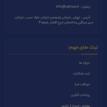
ایمیل : info@ajmaa.ir
آدرس : تهران ,خیابان ولیعصر,خیابان عارف نسب ,خیابان
دبیر سیاقی,ساختمان ایرج افشار ,طبقه4
لینک های مهم:
درباره ما
ثبت شكايات
دریافت شبا
پرداخت آنلاین
عوارض خروج از کشور