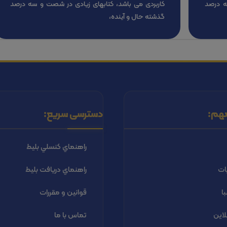
ه درصد
کاربردی می باشد، کتابهای زیادی در شصت و سه درصد
گذشته حال و آینده،
هم:
دسترسی سریع:
راهنماي كنسلي بليط
ات
راهنماي دریافت بليط
ا
قوانین و مقررات
لاین
تماس با ما