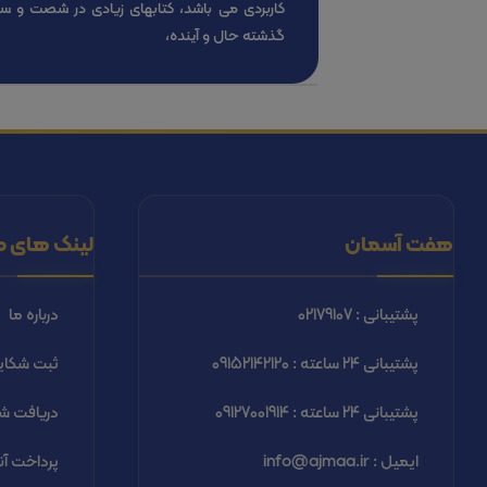
کاربردی می باشد، کتابهای زیادی در شصت و س
گذشته حال و آینده،
هفت آسمان
لینک های م
پشتیبانی : 02179107
درباره ما
پشتیبانی 24 ساعته : 09152142120
ثبت شكاي
پشتیبانی 24 ساعته : 09127001914
دریافت شب
ایمیل : info@ajmaa.ir
پرداخت آن