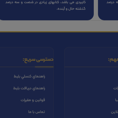
ه درصد
کاربردی می باشد، کتابهای زیادی در شصت و سه درصد
گذشته حال و آینده،
هم:
دسترسی سریع:
راهنماي كنسلي بليط
ات
راهنماي دریافت بليط
ا
قوانین و مقررات
لاین
تماس با ما