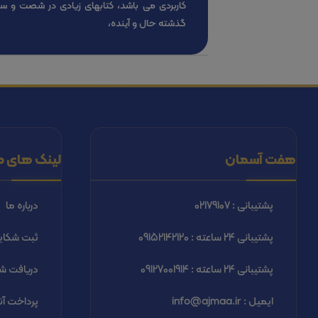
کاربردی می باشد، کتابهای زیادی در شصت و س
گذشته حال و آینده،
هفت آسمان
لینک های م
پشتیبانی : 02179107
درباره ما
پشتیبانی 24 ساعته : 09152142120
ثبت شكاي
پشتیبانی 24 ساعته : 09127001914
دریافت شب
ایمیل : info@ajmaa.ir
پرداخت آن