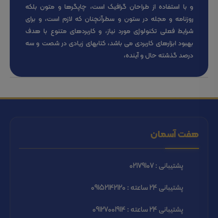
و با استفاده از طراحان گرافیک است، چاپگرها و متون بلکه
روزنامه و مجله در ستون و سطرآنچنان که لازم است، و برای
شرایط فعلی تکنولوژی مورد نیاز، و کاربردهای متنوع با هدف
بهبود ابزارهای کاربردی می باشد، کتابهای زیادی در شصت و سه
درصد گذشته حال و آینده،
هفت آسمان
پشتیبانی : 02179107
پشتیبانی 24 ساعته : 09152142120
پشتیبانی 24 ساعته : 09127001914