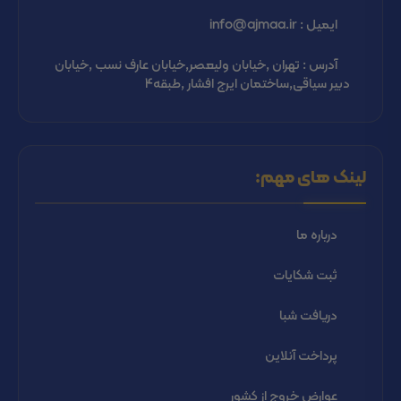
ایمیل : info@ajmaa.ir
آدرس : تهران ,خیابان ولیعصر,خیابان عارف نسب ,خیابان
دبیر سیاقی,ساختمان ایرج افشار ,طبقه4
لینک های مهم:
درباره ما
ثبت شكايات
دریافت شبا
پرداخت آنلاین
عوارض خروج از کشور