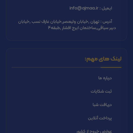
ایمیل : info@ajmaa.ir
آدرس : تهران ,خیابان ولیعصر,خیابان عارف نسب ,خیابان
دبیر سیاقی,ساختمان ایرج افشار ,طبقه4
لینک های مهم:
درباره ما
ثبت شكايات
دریافت شبا
پرداخت آنلاین
عوارض خروج از کشور