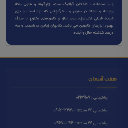
و با استفاده از طراحان گرافیک است، چاپگرها و متون بلکه
روزنامه و مجله در ستون و سطرآنچنان که لازم است، و برای
شرایط فعلی تکنولوژی مورد نیاز، و کاربردهای متنوع با هدف
بهبود ابزارهای کاربردی می باشد، کتابهای زیادی در شصت و سه
درصد گذشته حال و آینده،
هفت آسمان
پشتیبانی : 02179107
پشتیبانی 24 ساعته : 09152142120
پشتیبانی 24 ساعته : 09127001914