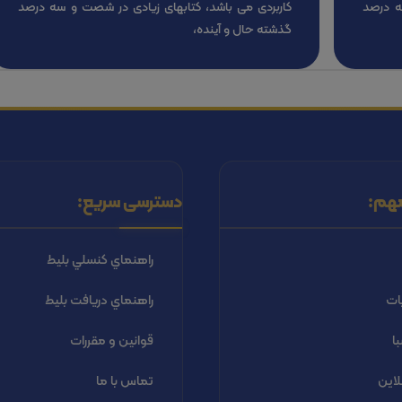
ه درصد
کاربردی می باشد، کتابهای زیادی در شصت و سه درصد
گذشته حال و آینده،
هم:
دسترسی سریع:
راهنماي كنسلي بليط
ات
راهنماي دریافت بليط
ا
قوانین و مقررات
لاین
تماس با ما