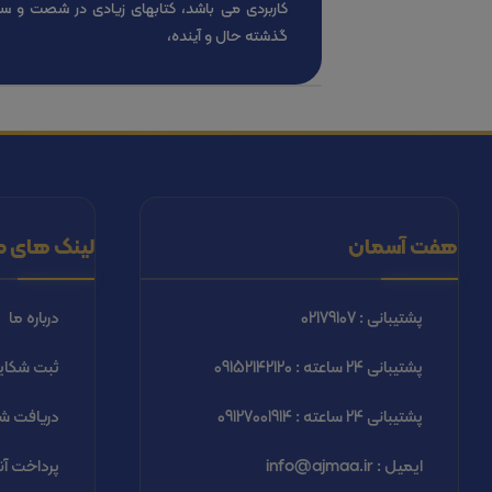
کاربردی می باشد، کتابهای زیادی در شصت و س
گذشته حال و آینده،
هفت آسمان
لینک های م
پشتیبانی : 02179107
درباره ما
پشتیبانی 24 ساعته : 09152142120
ثبت شكاي
پشتیبانی 24 ساعته : 09127001914
دریافت شب
ایمیل : info@ajmaa.ir
پرداخت آن