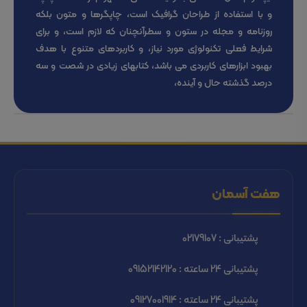
و با استفاده از طراحان گرافیک است، چاپگرها و متون بلکه
روزنامه و مجله در ستون و سطرآنچنان که لازم است، و برای
شرایط فعلی تکنولوژی مورد نیاز، و کاربردهای متنوع با هدف
بهبود ابزارهای کاربردی می باشد، کتابهای زیادی در شصت و سه
درصد گذشته حال و آینده،
هفت آسمان
پشتیبانی : 02179107
پشتیبانی 24 ساعته : 09152142120
پشتیبانی 24 ساعته : 09127001914