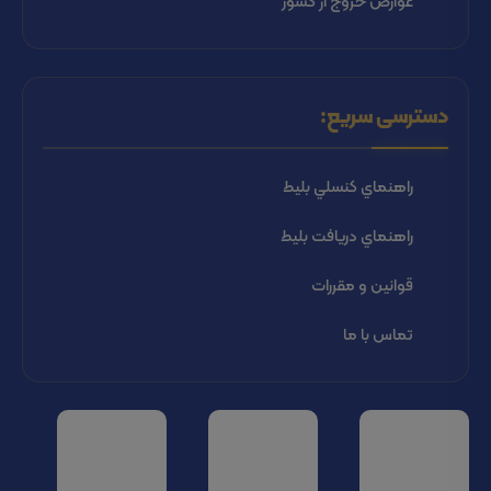
عوارض خروج از کشور
دسترسی سریع:
راهنماي كنسلي بليط
راهنماي دریافت بليط
قوانین و مقررات
تماس با ما