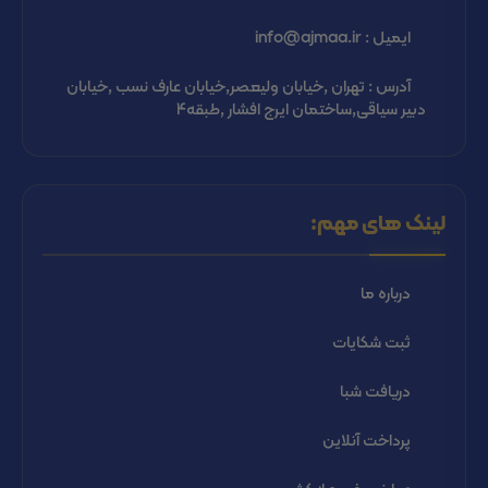
ایمیل : info@ajmaa.ir
آدرس : تهران ,خیابان ولیعصر,خیابان عارف نسب ,خیابان
دبیر سیاقی,ساختمان ایرج افشار ,طبقه4
لینک های مهم:
درباره ما
ثبت شكايات
دریافت شبا
پرداخت آنلاین