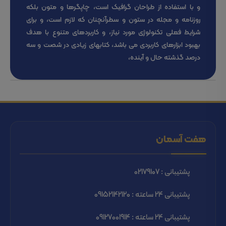
و با استفاده از طراحان گرافیک است، چاپگرها و متون بلکه
روزنامه و مجله در ستون و سطرآنچنان که لازم است، و برای
شرایط فعلی تکنولوژی مورد نیاز، و کاربردهای متنوع با هدف
بهبود ابزارهای کاربردی می باشد، کتابهای زیادی در شصت و سه
درصد گذشته حال و آینده،
هفت آسمان
پشتیبانی : 02179107
پشتیبانی 24 ساعته : 09152142120
پشتیبانی 24 ساعته : 09127001914