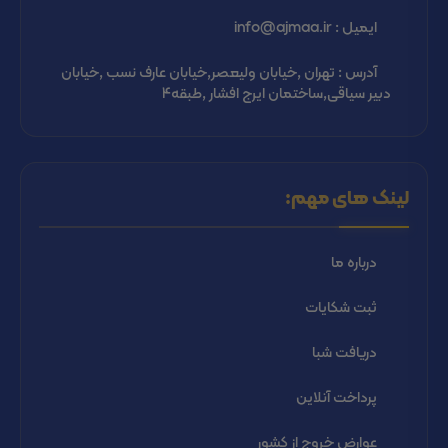
ایمیل : info@ajmaa.ir
آدرس : تهران ,خیابان ولیعصر,خیابان عارف نسب ,خیابان
دبیر سیاقی,ساختمان ایرج افشار ,طبقه4
لینک های مهم:
درباره ما
ثبت شكايات
دریافت شبا
پرداخت آنلاین
عوارض خروج از کشور