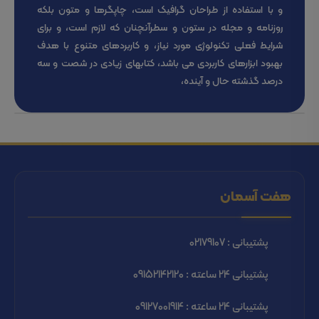
و با استفاده از طراحان گرافیک است، چاپگرها و متون بلکه
روزنامه و مجله در ستون و سطرآنچنان که لازم است، و برای
شرایط فعلی تکنولوژی مورد نیاز، و کاربردهای متنوع با هدف
بهبود ابزارهای کاربردی می باشد، کتابهای زیادی در شصت و سه
درصد گذشته حال و آینده،
هفت آسمان
پشتیبانی : 02179107
پشتیبانی 24 ساعته : 09152142120
پشتیبانی 24 ساعته : 09127001914