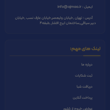
ایمیل : info@ajmaa.ir
آدرس : تهران ,خیابان ولیعصر,خیابان عارف نسب ,خیابان
دبیر سیاقی,ساختمان ایرج افشار ,طبقه4
لینک های مهم:
درباره ما
ثبت شكايات
دریافت شبا
پرداخت آنلاین
عوارض خروج از کشور