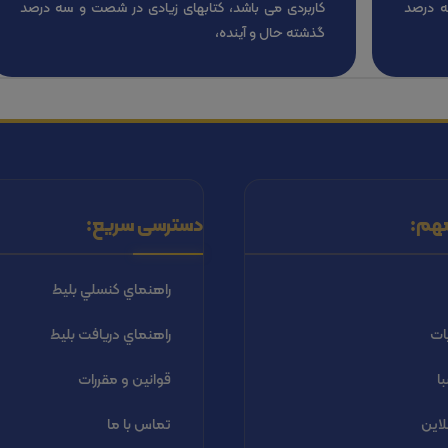
ه درصد
کاربردی می باشد، کتابهای زیادی در شصت و سه درصد
گذشته حال و آینده،
هم:
دسترسی سریع:
راهنماي كنسلي بليط
ات
راهنماي دریافت بليط
ا
قوانین و مقررات
لاین
تماس با ما