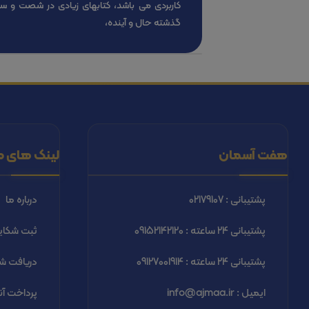
کاربردی می باشد، کتابهای زیادی در شصت و س
گذشته حال و آینده،
هفت آسمان
لینک های م
پشتیبانی : 02179107
درباره ما
پشتیبانی 24 ساعته : 09152142120
ثبت شكاي
پشتیبانی 24 ساعته : 09127001914
دریافت شب
ایمیل : info@ajmaa.ir
پرداخت آن