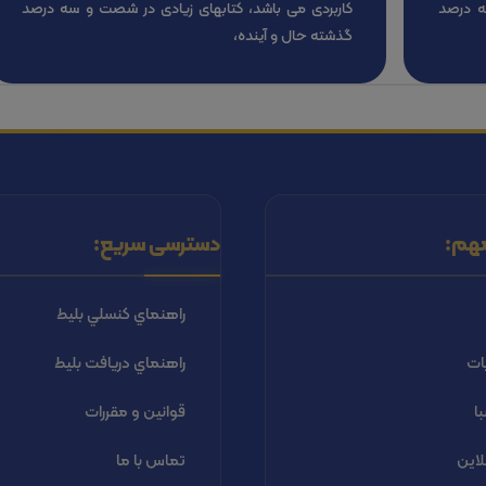
ه درصد
کاربردی می باشد، کتابهای زیادی در شصت و سه درصد
گذشته حال و آینده،
هم:
دسترسی سریع:
راهنماي كنسلي بليط
ات
راهنماي دریافت بليط
ا
قوانین و مقررات
لاین
تماس با ما