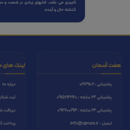
کاربردی می باشد، کتابهای زیادی در شصت و س
گذشته حال و آینده،
هفت آسمان
لینک های م
پشتیبانی : 02179107
درباره ما
پشتیبانی 24 ساعته : 09152142120
ثبت شكاي
پشتیبانی 24 ساعته : 09127001914
دریافت شب
ایمیل : info@ajmaa.ir
پرداخت آن