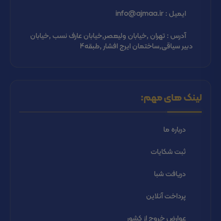
ایمیل : info@ajmaa.ir
آدرس : تهران ,خیابان ولیعصر,خیابان عارف نسب ,خیابان
دبیر سیاقی,ساختمان ایرج افشار ,طبقه4
لینک های مهم:
درباره ما
ثبت شكايات
دریافت شبا
پرداخت آنلاین
عوارض خروج از کشور