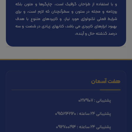
و با استفاده از طراحان گرافیک است، چاپگرها و متون بلکه
روزنامه و مجله در ستون و سطرآنچنان که لازم است، و برای
شرایط فعلی تکنولوژی مورد نیاز، و کاربردهای متنوع با هدف
بهبود ابزارهای کاربردی می باشد، کتابهای زیادی در شصت و سه
درصد گذشته حال و آینده،
هفت آسمان
پشتیبانی : 02179107
پشتیبانی 24 ساعته : 09152142120
پشتیبانی 24 ساعته : 09127001914