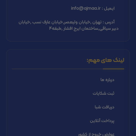
ایمیل : info@ajmaa.ir
آدرس : تهران ,خیابان ولیعصر,خیابان عارف نسب ,خیابان
دبیر سیاقی,ساختمان ایرج افشار ,طبقه4
لینک های مهم:
درباره ما
ثبت شكايات
دریافت شبا
پرداخت آنلاین
عوارض خروج از کشور