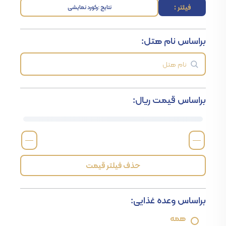
فیلتر :
نتایج :
رکورد نمایشی
براساس نام هتل:
براساس قیمت ریال:
—
—
حذف فیلتر قیمت
براساس وعده غذایی:
همه