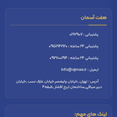
هفت آسمان
پشتیبانی : 02179107
پشتیبانی 24 ساعته : 09152142120
پشتیبانی 24 ساعته : 09127001914
ایمیل : info@ajmaa.ir
آدرس : تهران ,خیابان ولیعصر,خیابان عارف نسب ,خیابان
دبیر سیاقی,ساختمان ایرج افشار ,طبقه4
لینک های مهم: