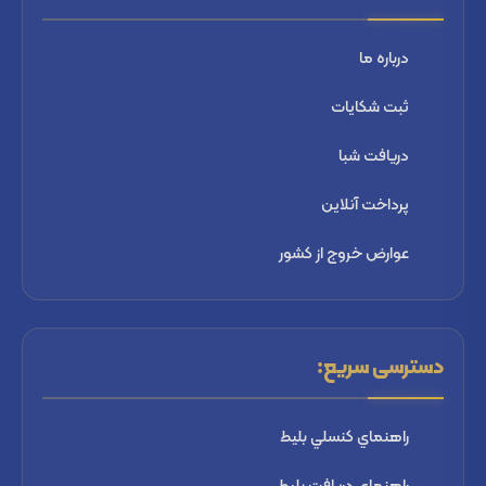
درباره ما
ثبت شكايات
دریافت شبا
پرداخت آنلاین
عوارض خروج از کشور
دسترسی سریع:
راهنماي كنسلي بليط
راهنماي دریافت بليط