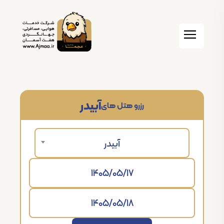
آبیدر
رزرو هتل های
آبیدر