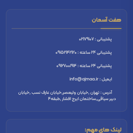
هفت آسمان
پشتیبانی : 02179107
پشتیبانی 24 ساعته : 09152142120
پشتیبانی 24 ساعته : 09127001914
ایمیل : info@ajmaa.ir
آدرس : تهران ,خیابان ولیعصر,خیابان عارف نسب ,خیابان
دبیر سیاقی,ساختمان ایرج افشار ,طبقه4
لینک های مهم: