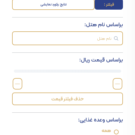
فیلتر :
نتایج :
رکورد نمایشی
براساس نام هتل:
براساس قیمت ریال:
—
—
حذف فیلتر قیمت
براساس وعده غذایی:
همه