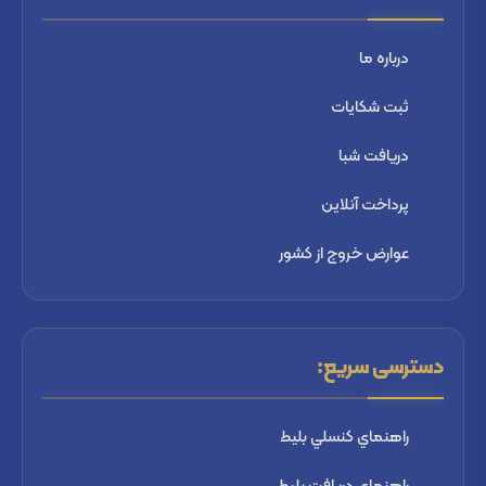
درباره ما
ثبت شكايات
دریافت شبا
پرداخت آنلاین
عوارض خروج از کشور
دسترسی سریع:
راهنماي كنسلي بليط
راهنماي دریافت بليط