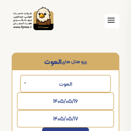
الموت
رزرو هتل های
الموت