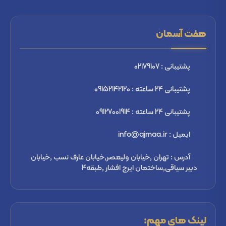
هفت آسمان
پشتیبانی : 02179107
پشتیبانی 24 ساعته : 09152142120
پشتیبانی 24 ساعته : 09127001914
ایمیل : info@ajmaa.ir
آدرس : تهران ,خیابان ولیعصر,خیابان عارف نسب ,خیابان
دبیر سیاقی,ساختمان ایرج افشار ,طبقه4
لینک های مهم: