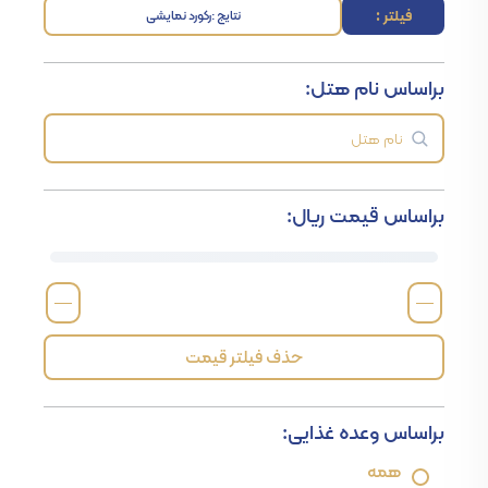
فیلتر :
نتایج :
رکورد نمایشی
براساس نام هتل:
براساس قیمت ریال:
—
—
حذف فیلتر قیمت
براساس وعده غذایی:
همه