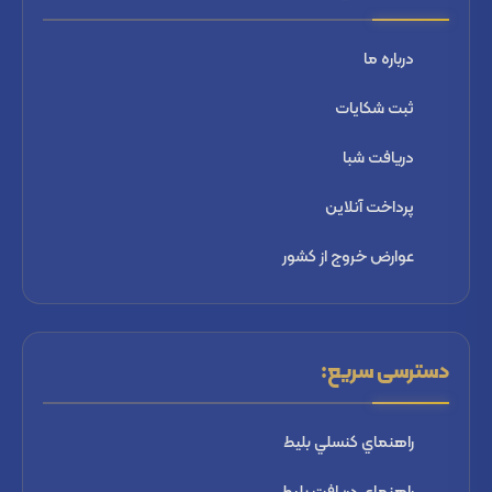
درباره ما
ثبت شكايات
دریافت شبا
پرداخت آنلاین
عوارض خروج از کشور
دسترسی سریع:
راهنماي كنسلي بليط
راهنماي دریافت بليط