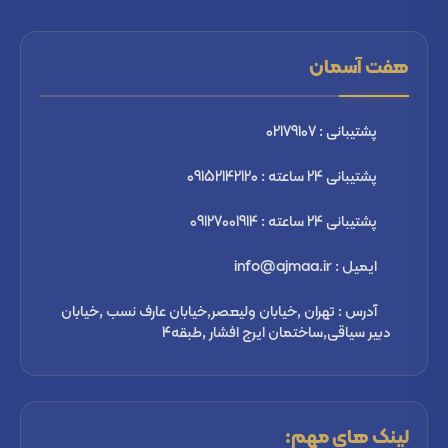
هفت آسمان
پشتیبانی : 02179107
پشتیبانی 24 ساعته : 09152142120
پشتیبانی 24 ساعته : 09127001914
ایمیل : info@ajmaa.ir
آدرس : تهران ,خیابان ولیعصر,خیابان عارف نسب ,خیابان
دبیر سیاقی,ساختمان ایرج افشار ,طبقه4
لینک های مهم: