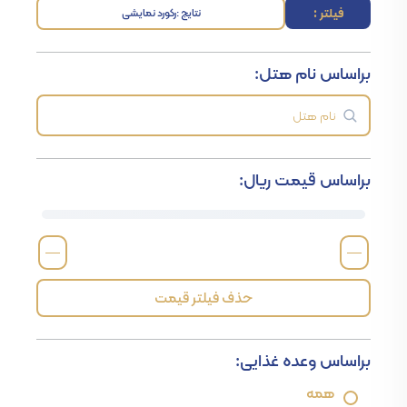
فیلتر :
نتایج :
رکورد نمایشی
براساس نام هتل:
براساس قیمت ریال:
—
—
حذف فیلتر قیمت
براساس وعده غذایی:
همه