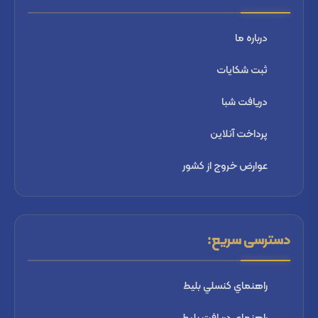
درباره ما
ثبت شكايات
دریافت شبا
پرداخت آنلاین
عوارض خروج از کشور
دسترسی سریع:
راهنماي كنسلي بليط
راهنماي دریافت بليط