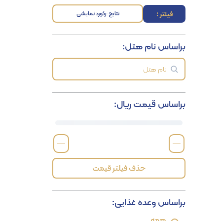
فیلتر :
نتایج :
رکورد نمایشی
براساس نام هتل:
براساس قیمت ریال:
—
—
حذف فیلتر قیمت
براساس وعده غذایی:
همه