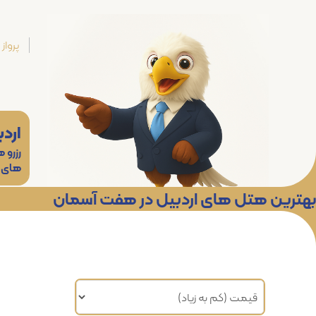
پرواز
اردب
رزرو 
های
بهترین هتل های اردبیل در هفت آسمان
مرتب سازی براساس