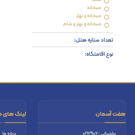
صبحانه
صبحانه و نهار
صبحانه و نهار و شام
تعداد ستاره هتل:
نوع اقامتگاه:
هفت آسمان
لینک های م
پشتیبانی : 02179107
درباره ما