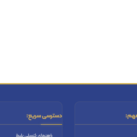
هم:
دسترسی سریع:
راهنماي كنسلي بليط