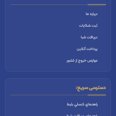
درباره ما
ثبت شكايات
دریافت شبا
پرداخت آنلاین
عوارض خروج از کشور
دسترسی سریع:
راهنماي كنسلي بليط
راهنماي دریافت بليط