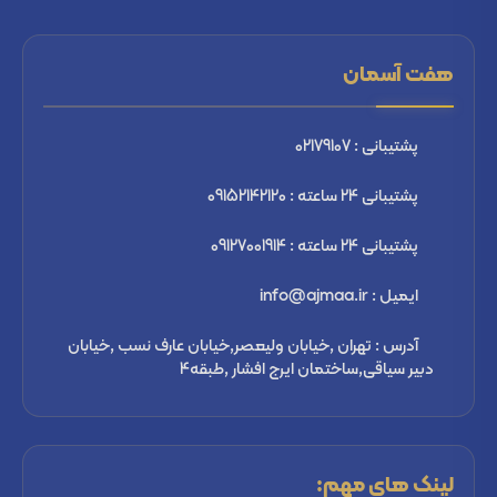
هفت آسمان
پشتیبانی : 02179107
پشتیبانی 24 ساعته : 09152142120
پشتیبانی 24 ساعته : 09127001914
ایمیل : info@ajmaa.ir
آدرس : تهران ,خیابان ولیعصر,خیابان عارف نسب ,خیابان
دبیر سیاقی,ساختمان ایرج افشار ,طبقه4
لینک های مهم: