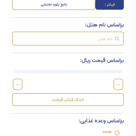
فیلتر :
نتایج :
رکورد نمایشی
براساس نام هتل:
براساس قیمت ریال:
—
—
حذف فیلتر قیمت
براساس وعده غذایی:
همه