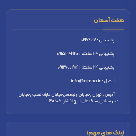
هفت آسمان
پشتیبانی : 02179107
پشتیبانی 24 ساعته : 09152142120
پشتیبانی 24 ساعته : 09127001914
ایمیل : info@ajmaa.ir
آدرس : تهران ,خیابان ولیعصر,خیابان عارف نسب ,خیابان
دبیر سیاقی,ساختمان ایرج افشار ,طبقه4
لینک های مهم: