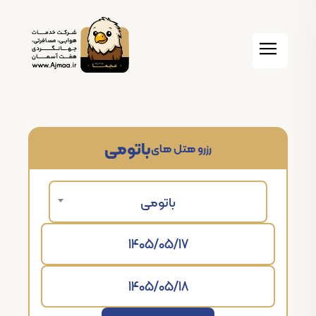
باتومی
رزرو هتل های
باتومی