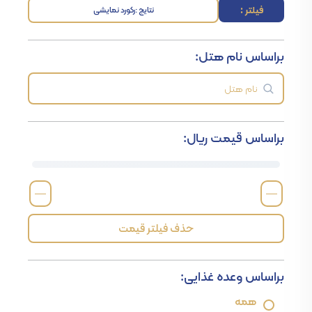
فیلتر :
نتایج :
رکورد نمایشی
براساس نام هتل:
براساس قیمت ریال:
—
—
حذف فیلتر قیمت
براساس وعده غذایی:
همه