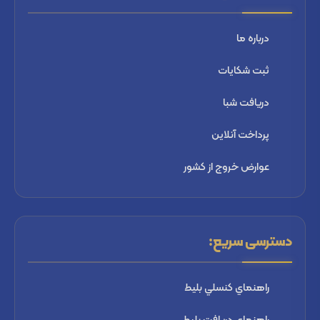
درباره ما
ثبت شكايات
دریافت شبا
پرداخت آنلاین
عوارض خروج از کشور
دسترسی سریع:
راهنماي كنسلي بليط
راهنماي دریافت بليط