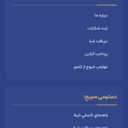
درباره ما
ثبت شكايات
دریافت شبا
پرداخت آنلاین
عوارض خروج از کشور
دسترسی سریع:
راهنماي كنسلي بليط
راهنماي دریافت بليط