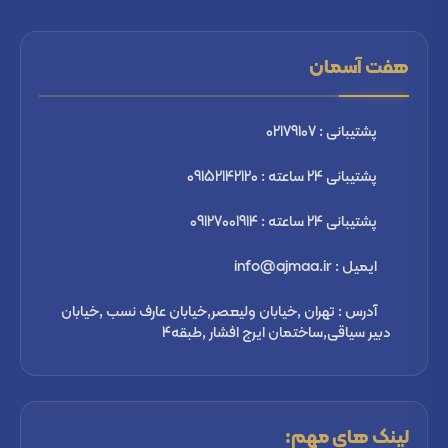
هفت آسمان
پشتیبانی : 02179107
پشتیبانی 24 ساعته : 09152142120
پشتیبانی 24 ساعته : 09127001914
ایمیل : info@ajmaa.ir
آدرس : تهران ,خیابان ولیعصر,خیابان عارف نسب ,خیابان
دبیر سیاقی,ساختمان ایرج افشار ,طبقه4
لینک های مهم: