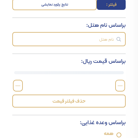
فیلتر :
نتایج :
رکورد نمایشی
براساس نام هتل:
براساس قیمت ریال:
—
—
حذف فیلتر قیمت
براساس وعده غذایی:
همه