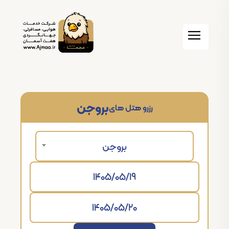
بروجن
رزرو هتل های
بروجن