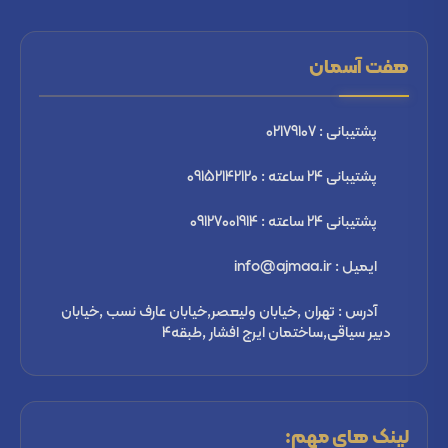
هفت آسمان
پشتیبانی : 02179107
پشتیبانی 24 ساعته : 09152142120
پشتیبانی 24 ساعته : 09127001914
ایمیل : info@ajmaa.ir
آدرس : تهران ,خیابان ولیعصر,خیابان عارف نسب ,خیابان
دبیر سیاقی,ساختمان ایرج افشار ,طبقه4
لینک های مهم: