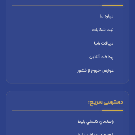
درباره ما
ثبت شكايات
دریافت شبا
پرداخت آنلاین
عوارض خروج از کشور
دسترسی سریع:
راهنماي كنسلي بليط
راهنماي دریافت بليط