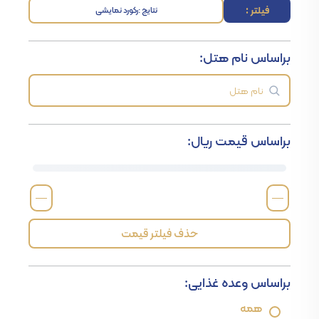
فیلتر :
نتایج :
رکورد نمایشی
براساس نام هتل:
براساس قیمت ریال:
—
—
حذف فیلتر قیمت
براساس وعده غذایی:
همه