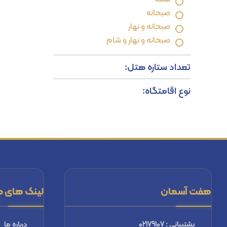
صبحانه
صبحانه و نهار
صبحانه و نهار و شام
تعداد ستاره هتل:
نوع اقامتگاه:
هفت آسمان
لینک های م
پشتیبانی : 02179107
درباره ما