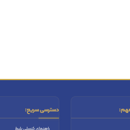
هم:
دسترسی سریع:
راهنماي كنسلي بليط