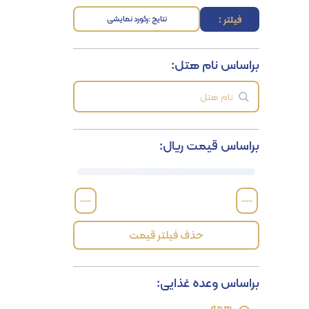
فیلتر :
نتایج :
رکورد نمایشی
براساس نام هتل:
براساس قیمت ریال:
—
—
حذف فیلتر قیمت
براساس وعده غذایی:
همه